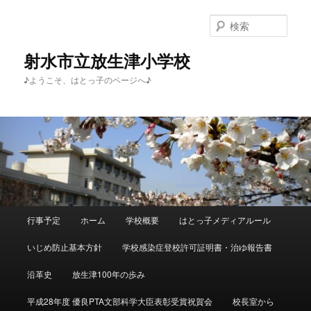
メ
イ
検
ン
索
コ
射水市立放生津小学校
ン
♪ようこそ、はとっ子のページへ♪
テ
ン
ツ
へ
移
動
メ
行事予定
ホーム
学校概要
はとっ子メディアルール
イ
ン
いじめ防止基本方針
学校感染症登校許可証明書・治ゆ報告書
メ
ニ
沿革史
放生津100年の歩み
ュ
ー
平成28年度 優良PTA文部科学大臣表彰受賞祝賀会
校長室から