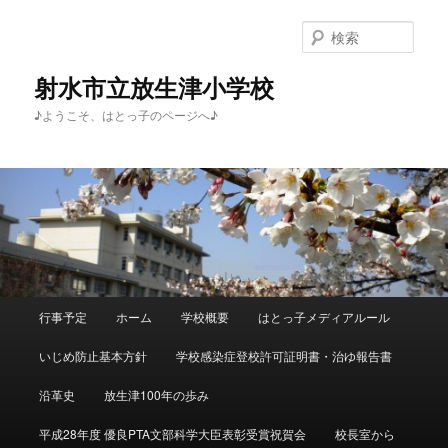
メ
イ
検
ン
索
コ
射水市立放生津小学校
ン
♪ようこそ、はとっ子のページへ♪
テ
ン
ツ
へ
移
動
メ
行事予定
ホーム
学校概要
はとっ子メディアルール
イ
ン
いじめ防止基本方針
学校感染症登校許可証明書・治ゆ報告書
メ
ニ
沿革史
放生津100年の歩み
ュ
ー
平成28年度 優良PTA文部科学大臣表彰受賞祝賀会
校長室から