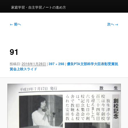
家庭学習・自主学習ノートの進め方
画
← 前へ
次へ →
像
ナ
ビ
ゲ
91
ー
シ
投稿日:
2016年1月28日
|
397 × 298
|
優良PTA文部科学大臣表彰受賞祝
ョ
賀会上映スライド
ン