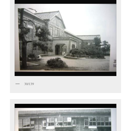
30/139