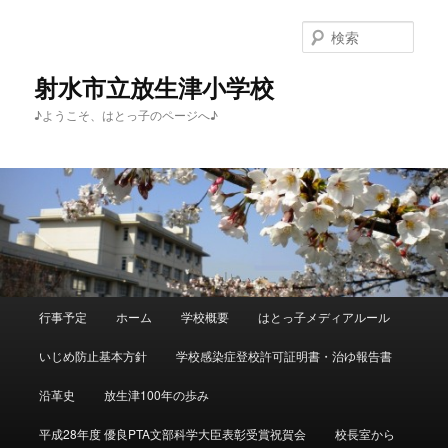
メ
イ
検
ン
索
コ
射水市立放生津小学校
ン
♪ようこそ、はとっ子のページへ♪
テ
ン
ツ
へ
移
動
メ
行事予定
ホーム
学校概要
はとっ子メディアルール
イ
ン
いじめ防止基本方針
学校感染症登校許可証明書・治ゆ報告書
メ
ニ
沿革史
放生津100年の歩み
ュ
ー
平成28年度 優良PTA文部科学大臣表彰受賞祝賀会
校長室から