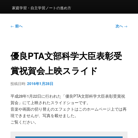
家庭学習・自主学習ノートの進め方
投
←
前へ
次へ
→
稿
ナ
ビ
ゲ
優良PTA文部科学大臣表彰受
ー
シ
賞祝賀会上映スライド
ョ
ン
投稿日時:
2016年1月28日
平成28年1月22日に行われた「優良PTA文部科学大臣表彰受賞祝
賀会」にて上映されたスライドショーです。
音楽や画面の切り替えのエフェクトはこのホームページ上では再
現できませんが、写真を載せました。
ご覧ください。