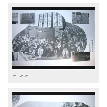
20/139