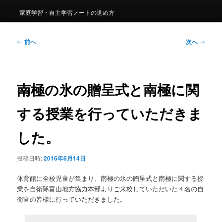
家庭学習・自主学習ノートの進め方
投
←
前へ
次へ
→
稿
ナ
ビ
ゲ
南極の氷の贈呈式と南極に関
ー
シ
する授業を行っていただきま
ョ
ン
した。
投稿日時:
2016年6月14日
体育館に全校児童が集まり、南極の氷の贈呈式と南極に関する授
業を自衛隊富山地方協力本部よりご来校していただいた４名の自
衛官の皆様に行っていただきました。