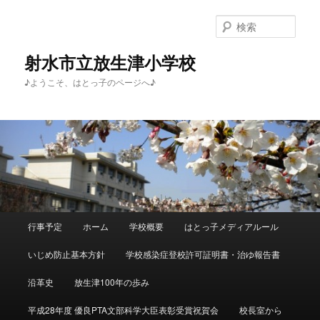
メ
イ
検
ン
索
コ
射水市立放生津小学校
ン
♪ようこそ、はとっ子のページへ♪
テ
ン
ツ
へ
移
動
メ
行事予定
ホーム
学校概要
はとっ子メディアルール
イ
ン
いじめ防止基本方針
学校感染症登校許可証明書・治ゆ報告書
メ
ニ
沿革史
放生津100年の歩み
ュ
ー
平成28年度 優良PTA文部科学大臣表彰受賞祝賀会
校長室から