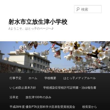
メ
イ
検
ン
索
コ
射水市立放生津小学校
ン
♪ようこそ、はとっ子のページへ♪
テ
ン
ツ
へ
移
動
メ
行事予定
ホーム
学校概要
はとっ子メディアルール
イ
ン
いじめ防止基本方針
学校感染症登校許可証明書・治ゆ報告書
メ
ニ
沿革史
放生津100年の歩み
ュ
ー
平成28年度 優良PTA文部科学大臣表彰受賞祝賀会
校長室から