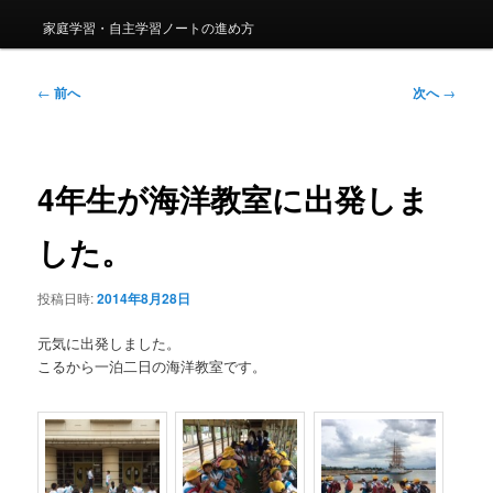
家庭学習・自主学習ノートの進め方
投
←
前へ
次へ
→
稿
ナ
ビ
ゲ
4年生が海洋教室に出発しま
ー
シ
した。
ョ
ン
投稿日時:
2014年8月28日
元気に出発しました。
こるから一泊二日の海洋教室です。