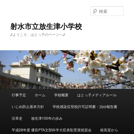
メ
イ
検
ン
索
コ
射水市立放生津小学校
ン
♪ようこそ、はとっ子のページへ♪
テ
ン
ツ
へ
移
動
メ
行事予定
ホーム
学校概要
はとっ子メディアルール
イ
ン
いじめ防止基本方針
学校感染症登校許可証明書・治ゆ報告書
メ
ニ
沿革史
放生津100年の歩み
ュ
ー
平成28年度 優良PTA文部科学大臣表彰受賞祝賀会
校長室から