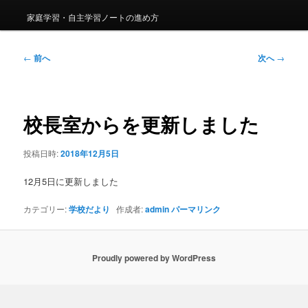
家庭学習・自主学習ノートの進め方
投
←
前へ
次へ
→
稿
ナ
ビ
ゲ
校長室からを更新しました
ー
シ
投稿日時:
2018年12月5日
ョ
ン
12月5日に更新しました
カテゴリー:
学校だより
作成者:
admin
パーマリンク
Proudly powered by WordPress