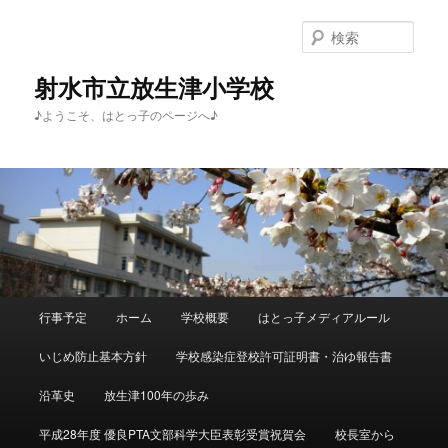
メ
イ
検
ン
索
コ
射水市立放生津小学校
ン
♪ようこそ、はとっ子のページへ♪
テ
ン
ツ
へ
移
動
メ
行事予定
ホーム
学校概要
はとっ子メディアルール
イ
ン
いじめ防止基本方針
学校感染症登校許可証明書・治ゆ報告書
メ
ニ
沿革史
放生津100年の歩み
ュ
ー
平成28年度 優良PTA文部科学大臣表彰受賞祝賀会
校長室から