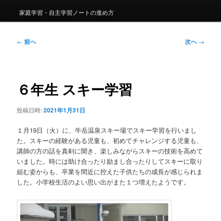
家庭学習・自主学習ノートの進め方
投
←
前へ
次へ
→
稿
ナ
ビ
ゲ
６年生 スキー学習
ー
シ
投稿日時:
2021年1月31日
ョ
ン
１月19日（火）に、牛岳温泉スキー場でスキー学習を行いまし
た。スキーの経験がある児童も、初めてチャレンジする児童も、
講師の方の話を真剣に聞き、楽しみながらスキーの技術を高めて
いました。時には助け合ったり励まし合ったりしてスキーに取り
組む姿からも、卒業を間近に控えた子供たちの成長が感じられま
した。小学校生活のよい思い出がまた１つ増えたようです。