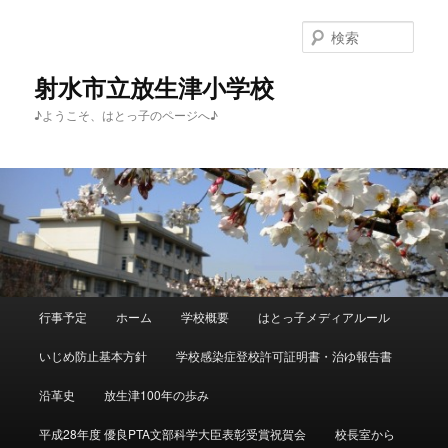
メ
イ
検
ン
索
コ
射水市立放生津小学校
ン
♪ようこそ、はとっ子のページへ♪
テ
ン
ツ
へ
移
動
メ
行事予定
ホーム
学校概要
はとっ子メディアルール
イ
ン
いじめ防止基本方針
学校感染症登校許可証明書・治ゆ報告書
メ
ニ
沿革史
放生津100年の歩み
ュ
ー
平成28年度 優良PTA文部科学大臣表彰受賞祝賀会
校長室から