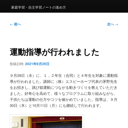
家庭学習・自主学習ノートの進め方
投
←
前へ
次へ
→
稿
ナ
ビ
ゲ
運動指導が行われました
ー
シ
投稿日時:
2021年9月29日
ョ
ン
９月29日（水）に、１，２年生（合同）と４年生を対象に運動指
導が行われました。講師に（株）エスピーホープ代表の茅野先生
をお招きし、跳び箱運動につながる動きづくりを教えていただき
ました。好奇心を高めて、様々なプログラムに取り組みながら、
子供たちは運動の仕方やコツを確かめていました。指導は、９月
30日（木）と10月11日（月）にも継続して行われます。