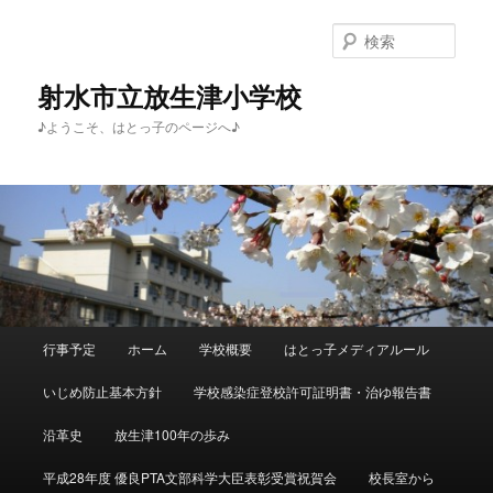
メ
イ
検
ン
索
コ
射水市立放生津小学校
ン
♪ようこそ、はとっ子のページへ♪
テ
ン
ツ
へ
移
動
メ
行事予定
ホーム
学校概要
はとっ子メディアルール
イ
ン
いじめ防止基本方針
学校感染症登校許可証明書・治ゆ報告書
メ
ニ
沿革史
放生津100年の歩み
ュ
ー
平成28年度 優良PTA文部科学大臣表彰受賞祝賀会
校長室から