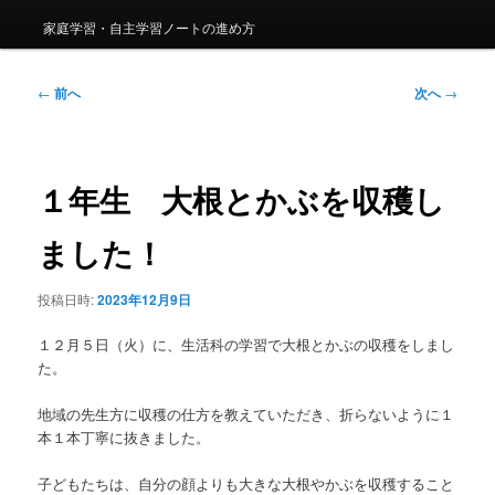
家庭学習・自主学習ノートの進め方
投
←
前へ
次へ
→
稿
ナ
ビ
ゲ
１年生 大根とかぶを収穫し
ー
シ
ました！
ョ
ン
投稿日時:
2023年12月9日
１２月５日（火）に、生活科の学習で大根とかぶの収穫をしまし
た。
地域の先生方に収穫の仕方を教えていただき、折らないように１
本１本丁寧に抜きました。
子どもたちは、自分の顔よりも大きな大根やかぶを収穫すること