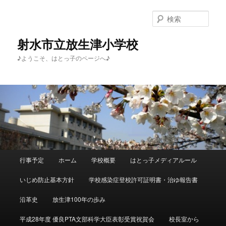
メ
イ
検
ン
索
コ
射水市立放生津小学校
ン
♪ようこそ、はとっ子のページへ♪
テ
ン
ツ
へ
移
動
メ
行事予定
ホーム
学校概要
はとっ子メディアルール
イ
ン
いじめ防止基本方針
学校感染症登校許可証明書・治ゆ報告書
メ
ニ
沿革史
放生津100年の歩み
ュ
ー
平成28年度 優良PTA文部科学大臣表彰受賞祝賀会
校長室から