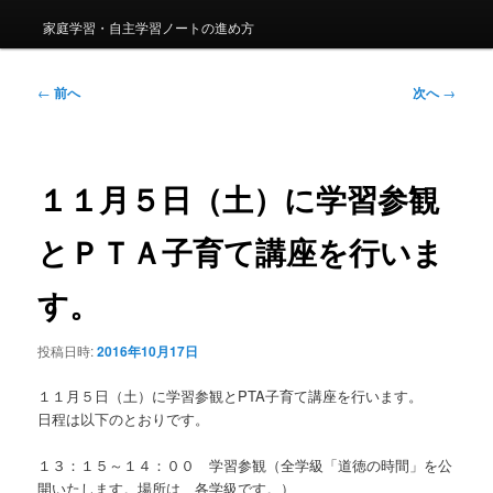
家庭学習・自主学習ノートの進め方
投
←
前へ
次へ
→
稿
ナ
ビ
ゲ
１１月５日（土）に学習参観
ー
シ
とＰＴＡ子育て講座を行いま
ョ
ン
す。
投稿日時:
2016年10月17日
１１月５日（土）に学習参観とPTA子育て講座を行います。
日程は以下のとおりです。
１３：１５～１４：００ 学習参観（全学級「道徳の時間」を公
開いたします。場所は、各学級です。）