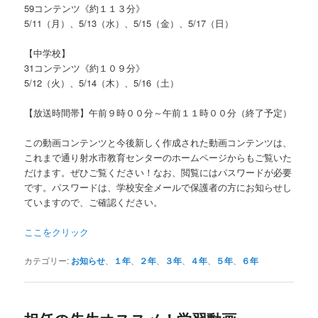
59コンテンツ《約１１３分》
5/11（月）、5/13（水）、5/15（金）、5/17（日）
【中学校】
31コンテンツ《約１０９分》
5/12（火）、5/14（木）、5/16（土）
【放送時間帯】午前９時００分～午前１１時００分（終了予定）
この動画コンテンツと今後新しく作成された動画コンテンツは、
これまで通り射水市教育センターのホームページからもご覧いた
だけます。ぜひご覧ください！なお、閲覧にはパスワードが必要
です。パスワードは、学校安全メールで保護者の方にお知らせし
ていますので、ご確認ください。
ここをクリック
カテゴリー:
お知らせ
、
１年
、
２年
、
３年
、
４年
、
５年
、
６年