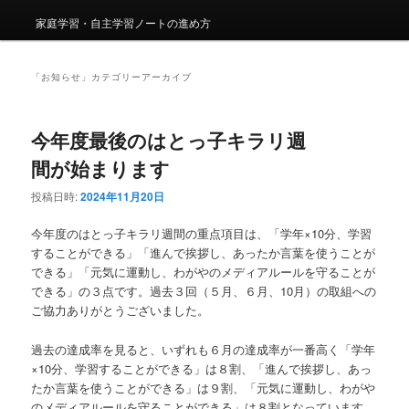
家庭学習・自主学習ノートの進め方
「
お知らせ
」カテゴリーアーカイブ
今年度最後のはとっ子キラリ週
間が始まります
投稿日時:
2024年11月20日
今年度のはとっ子キラリ週間の重点項目は、「学年×10分、学習
することができる」「進んで挨拶し、あったか言葉を使うことが
できる」「元気に運動し、わがやのメディアルールを守ることが
できる」の３点です。過去３回（５月、６月、10月）の取組への
ご協力ありがとうございました。
過去の達成率を見ると、いずれも６月の達成率が一番高く「学年
×10分、学習することができる」は８割、「進んで挨拶し、あっ
たか言葉を使うことができる」は９割、「元気に運動し、わがや
のメディアルールを守ることができる」は８割となっています