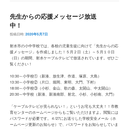
先生からの応援メッセージ放送
中！
投稿日時:
2020年5月7日
射水市の小中学校では、各校の児童生徒に向けて「先生からの応
援メッセージ」を作成しました！５月２日（土）～５月１０日
（日）の期間、射水ケーブルテレビで放送されています。ぜひご
覧ください！
10:30～小学校①（新湊、放生津、作道、塚原、大島）
13:30～小学校②（片口、堀岡、東明、大門、下村）
18:00～小学校③（小杉、金山、歌の森、太閤山、中太閤山）
20:30～中学校（新湊、新湊南部、射北、小杉、小杉南、大門）
「ケーブルテレビが見られない！」というお宅も大丈夫！！市教
育センターのホームページからもご覧いただけますよ。閲覧には
パスワードが必要です。４/27にお送りした学校安全メール（ホ
ームページ更新のお知らせ）で、パスワードをお知らせしていま