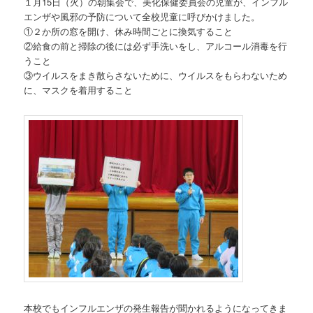
１月15日（火）の朝集会で、美化保健委員会の児童が、インフル
エンザや風邪の予防について全校児童に呼びかけました。
①２か所の窓を開け、休み時間ごとに換気すること
②給食の前と掃除の後には必ず手洗いをし、アルコール消毒を行
うこと
③ウイルスをまき散らさないために、ウイルスをもらわないため
に、マスクを着用すること
本校でもインフルエンザの発生報告が聞かれるようになってきま