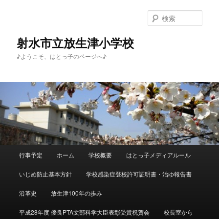
メ
サ
イ
ブ
検
ン
コ
索
コ
ン
射水市立放生津小学校
ン
テ
♪ようこそ、はとっ子のページへ♪
テ
ン
ン
ツ
ツ
へ
へ
移
移
動
動
メ
行事予定
ホーム
学校概要
はとっ子メディアルール
イ
ン
いじめ防止基本方針
学校感染症登校許可証明書・治ゆ報告書
メ
ニ
沿革史
放生津100年の歩み
ュ
ー
平成28年度 優良PTA文部科学大臣表彰受賞祝賀会
校長室から