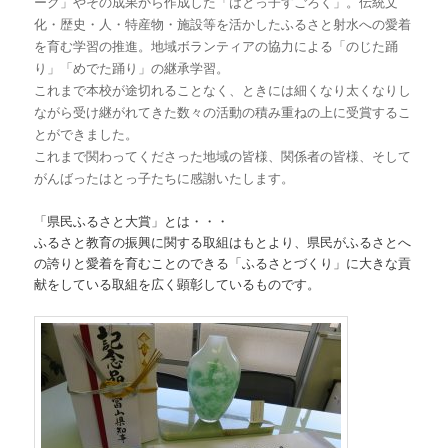
ーク」やその成果から作成した「はとっ子すごろく」。伝統文
化・歴史・人・特産物・施設等を活かしたふるさと射水への愛着
を育む学習の推進。地域ボランティアの協力による「のじた踊
り」「めでた踊り」の継承学習。
これまで本校が途切れることなく、ときには細くなり太くなりし
ながら受け継がれてきた数々の活動の積み重ねの上に受賞するこ
とができました。
これまで関わってくださった地域の皆様、関係者の皆様、そして
がんばったはとっ子たちに感謝いたします。
「県民ふるさと大賞」とは・・・
ふるさと教育の振興に関する取組はもとより、県民がふるさとへ
の誇りと愛着を育むことのできる「ふるさとづくり」に大きな貢
献をしている取組を広く顕彰しているものです。