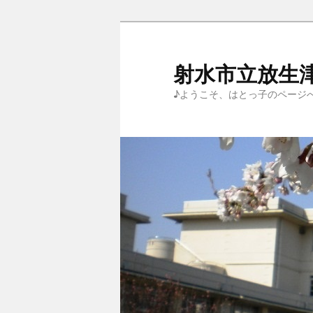
メ
サ
イ
ブ
ン
コ
射水市立放生
コ
ン
♪ようこそ、はとっ子のページ
ン
テ
テ
ン
ン
ツ
ツ
へ
へ
移
移
動
動