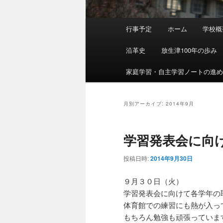
メ
行事予定
ホーム
学校概
イ
ン
沿革史
放生津100年の歩み
メ
ニ
家庭学習・自主学習ノートの進
ュ
ー
月別アーカイブ:
2014年9月
学習発表会に向
投稿日時:
2014年9月30日
９月３０日（火）
学習発表会に向けて各学年の
体育館での練習にも熱が入っ
もちろん勉強も頑張っていま