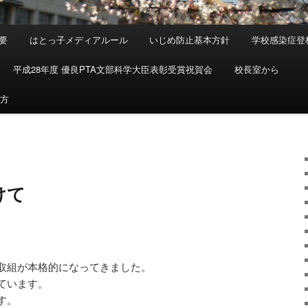
要
はとっ子メディアルール
いじめ防止基本方針
学校感染症登
平成28年度 優良PTA文部科学大臣表彰受賞祝賀会
校長室から
め方
けて
取組が本格的になってきました。
ています。
す。