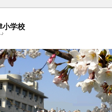
津小学校
へ♪