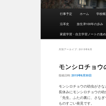
メ
行事予定
ホーム
学校概
イ
ン
沿革史
放生津100年の歩み
メ
ニ
家庭学習・自主学習ノートの進
ュ
ー
月別アーカイブ:
2015年6月
モンシロチョウ
投稿日時:
2015年6月30日
モンシロチョウの幼虫がさな
長休みにモンシロチョウの幼
「先生。ふたの裏に、さなぎ
ものすごい発見です。