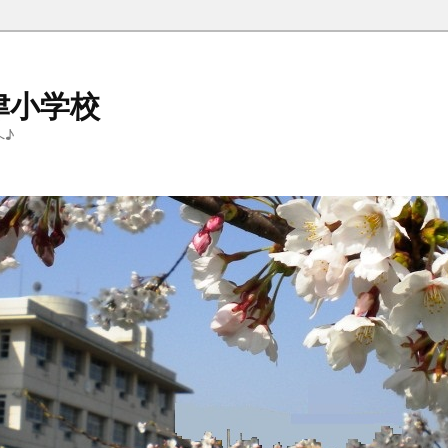
津小学校
へ♪