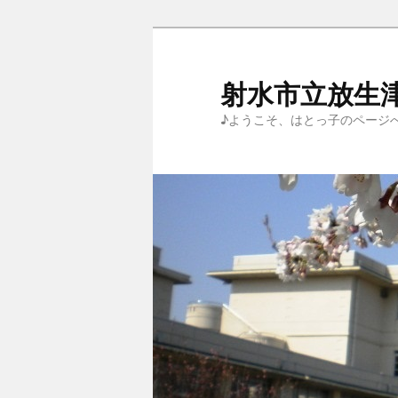
メ
サ
イ
ブ
ン
コ
射水市立放生
コ
ン
♪ようこそ、はとっ子のページ
ン
テ
テ
ン
ン
ツ
ツ
へ
へ
移
移
動
動