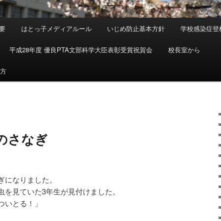
要
はとっ子メディアルール
いじめ防止基本方針
学校感染症登
平成28年度 優良PTA文部科学大臣表彰受賞祝賀会
校長室から
め方
のさなぎ
ぎになりました。
虫を見ていた3年生が見付けました。
ついとる！」