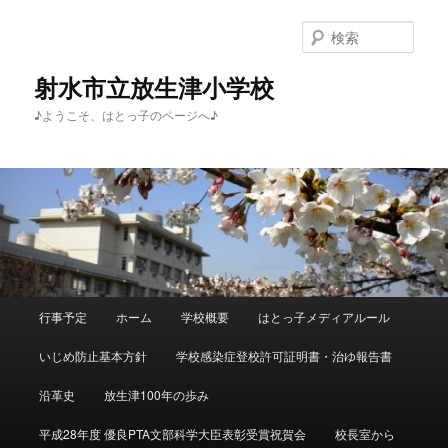
メ
サ
イ
ブ
検
ン
コ
索
コ
ン
射水市立放生津小学校
ン
テ
♪ようこそ、はとっ子のページへ♪
テ
ン
ン
ツ
ツ
へ
へ
移
移
動
動
メ
行事予定
ホーム
学校概要
はとっ子メディアルール
イ
ン
いじめ防止基本方針
学校感染症登校許可証明書・治ゆ報告書
メ
ニ
沿革史
放生津100年の歩み
ュ
ー
平成28年度 優良PTA文部科学大臣表彰受賞祝賀会
校長室から