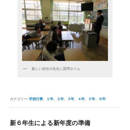
新しい担任の先生に質問タイム
カテゴリー:
学校行事
、
１年
、
２年
、
３年
、
４年
、
５年
、
６年
新６年生による新年度の準備