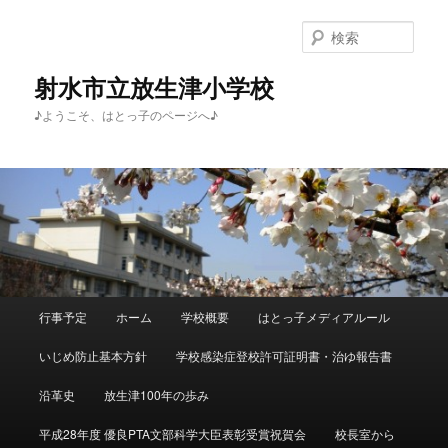
メ
サ
イ
ブ
検
ン
コ
索
コ
ン
射水市立放生津小学校
ン
テ
♪ようこそ、はとっ子のページへ♪
テ
ン
ン
ツ
ツ
へ
へ
移
移
動
動
メ
行事予定
ホーム
学校概要
はとっ子メディアルール
イ
ン
いじめ防止基本方針
学校感染症登校許可証明書・治ゆ報告書
メ
ニ
沿革史
放生津100年の歩み
ュ
ー
平成28年度 優良PTA文部科学大臣表彰受賞祝賀会
校長室から