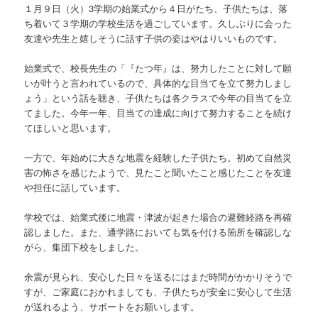
１月９日（火）3学期の始業式から４日がたち、子供たちは、落
ち着いて３学期の学校生活を過ごしています。久しぶりに会った
友達や先生と嬉しそうに話す子供の姿はやはりいいものです。
始業式で、校長先生の「『たつ年』は、努力したことに対して願
いが叶うと言われているので、具体的な目当てを立て努力しまし
ょう」という話を聴き、子供たちは各クラスで今年の目当てを立
てました。今年一年、目当ての達成に向けて努力することを続け
てほしいと思います。
一方で、年始めに大きな地震を経験した子供たち。初めて自然災
害の怖さを感じたようで、見たこと聞いたこと感じたことを友達
や担任に話しています。
学校では、始業式後に地震・津波が起きた場合の避難経路を再確
認しました。また、通学路においても気を付ける箇所を確認しな
がら、集団下校をしました。
余震が見られ、安心した日々を送るにはまだ時間がかかりそうで
すが、ご家庭におかれましても、子供たちが安全に安心して生活
が送れるよう、サポートをお願いします。