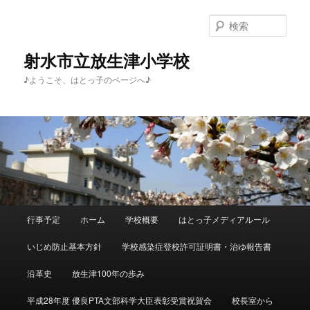
メ
サ
イ
ブ
検
ン
コ
索
コ
ン
射水市立放生津小学校
ン
テ
♪ようこそ、はとっ子のページへ♪
テ
ン
ン
ツ
ツ
へ
へ
移
移
動
動
メ
行事予定
ホーム
学校概要
はとっ子メディアルール
イ
ン
いじめ防止基本方針
学校感染症登校許可証明書・治ゆ報告書
メ
ニ
沿革史
放生津100年の歩み
ュ
ー
平成28年度 優良PTA文部科学大臣表彰受賞祝賀会
校長室から