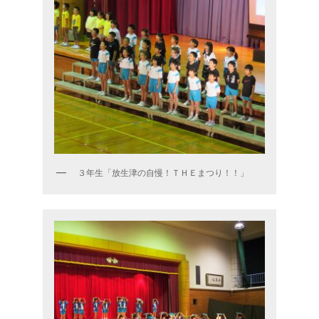
３年生「放生津の自慢！ＴＨＥまつり！！」