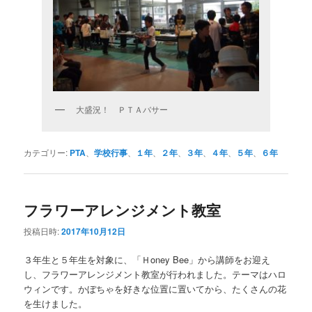
大盛況！ ＰＴＡバサー
カテゴリー:
PTA
、
学校行事
、
１年
、
２年
、
３年
、
４年
、
５年
、
６年
フラワーアレンジメント教室
投稿日時:
2017年10月12日
３年生と５年生を対象に、「Ｈoney Bee」から講師をお迎え
し、フラワーアレンジメント教室が行われました。テーマはハロ
ウィンです。かぼちゃを好きな位置に置いてから、たくさんの花
を生けました。