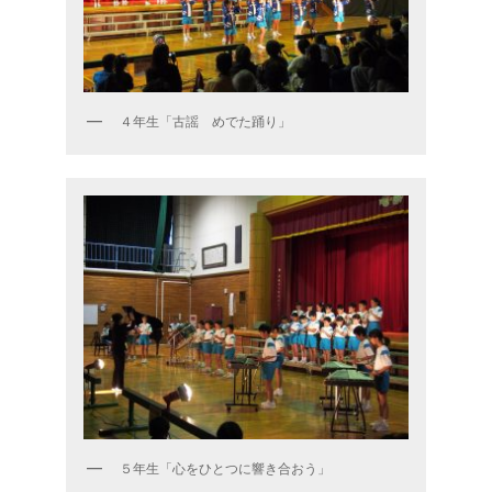
４年生「古謡 めでた踊り」
５年生「心をひとつに響き合おう」