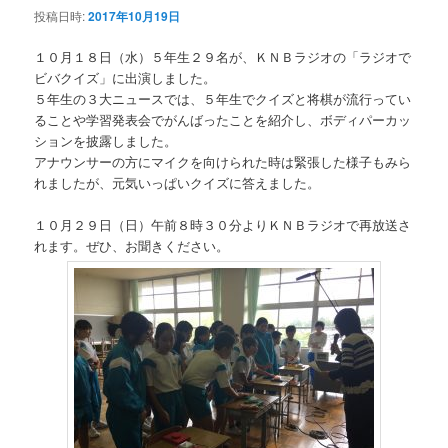
投稿日時:
2017年10月19日
１０月１８日（水）５年生２９名が、ＫＮＢラジオの「ラジオで
ビバクイズ」に出演しました。
５年生の３大ニュースでは、５年生でクイズと将棋が流行ってい
ることや学習発表会でがんばったことを紹介し、ボディパーカッ
ションを披露しました。
アナウンサーの方にマイクを向けられた時は緊張した様子もみら
れましたが、元気いっぱいクイズに答えました。
１０月２９日（日）午前８時３０分よりＫＮＢラジオで再放送さ
れます。ぜひ、お聞きください。