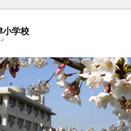
津小学校
へ♪