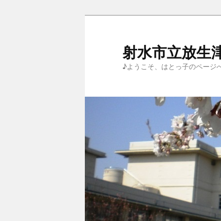
メ
サ
イ
ブ
ン
コ
射水市立放生
コ
ン
♪ようこそ、はとっ子のページ
ン
テ
テ
ン
ン
ツ
ツ
へ
へ
移
移
動
動