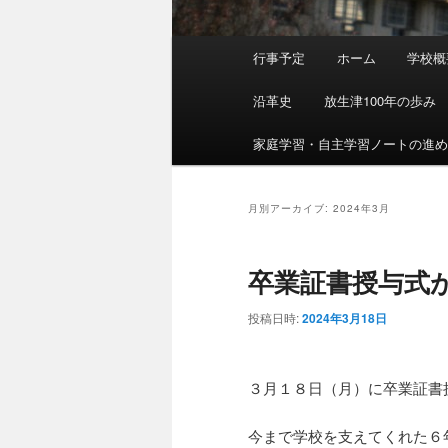
メ
行事予定
ホーム
学校概
イ
ン
沿革史
放生津100年の歩み
メ
ニ
家庭学習・自主学習ノートの進
ュ
ー
月別アーカイブ:
2024年3月
卒業証書授与式
投稿日時:
2024年3月18日
３月１８日（月）に卒業証書
今まで学校を支えてくれた６