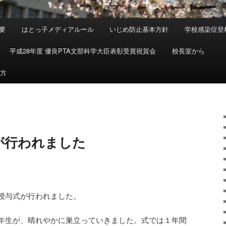
要
はとっ子メディアルール
いじめ防止基本方針
学校感染症登
平成28年度 優良PTA文部科学大臣表彰受賞祝賀会
校長室から
め方
が行われました
授与式が行われました。
年生が、晴れやかに巣立っていきました。式では１年間