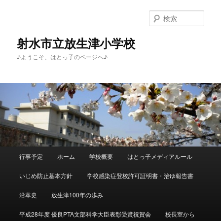
メ
サ
イ
ブ
検
ン
コ
索
コ
ン
射水市立放生津小学校
ン
テ
♪ようこそ、はとっ子のページへ♪
テ
ン
ン
ツ
ツ
へ
へ
移
移
動
動
メ
行事予定
ホーム
学校概要
はとっ子メディアルール
イ
ン
いじめ防止基本方針
学校感染症登校許可証明書・治ゆ報告書
メ
ニ
沿革史
放生津100年の歩み
ュ
ー
平成28年度 優良PTA文部科学大臣表彰受賞祝賀会
校長室から