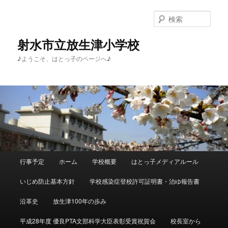
メ
サ
イ
ブ
検
ン
コ
索
コ
ン
射水市立放生津小学校
ン
テ
♪ようこそ、はとっ子のページへ♪
テ
ン
ン
ツ
ツ
へ
へ
移
移
動
動
メ
行事予定
ホーム
学校概要
はとっ子メディアルール
イ
ン
いじめ防止基本方針
学校感染症登校許可証明書・治ゆ報告書
メ
ニ
沿革史
放生津100年の歩み
ュ
ー
平成28年度 優良PTA文部科学大臣表彰受賞祝賀会
校長室から