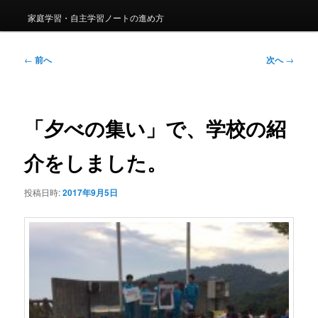
家庭学習・自主学習ノートの進め方
投
←
前へ
次へ
→
稿
ナ
ビ
ゲ
「夕べの集い」で、学校の紹
ー
シ
介をしました。
ョ
ン
投稿日時:
2017年9月5日