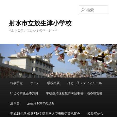
メ
イ
検
ン
索
コ
射水市立放生津小学校
ン
♪ようこそ、はとっ子のページへ♪
テ
ン
ツ
へ
移
動
メ
行事予定
ホーム
学校概要
はとっ子メディアルール
イ
ン
いじめ防止基本方針
学校感染症登校許可証明書・治ゆ報告書
メ
ニ
沿革史
放生津100年の歩み
ュ
ー
平成28年度 優良PTA文部科学大臣表彰受賞祝賀会
校長室から