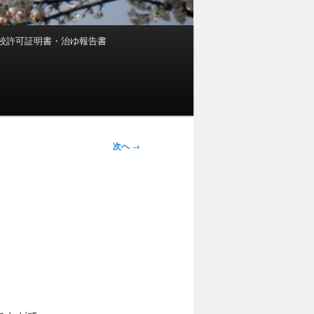
校許可証明書・治ゆ報告書
次へ
→