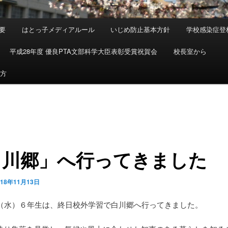
要
はとっ子メディアルール
いじめ防止基本方針
学校感染症登
平成28年度 優良PTA文部科学大臣表彰受賞祝賀会
校長室から
め方
白川郷」へ行ってきました
018年11月13日
日（水）６年生は、終日校外学習で白川郷へ行ってきました。