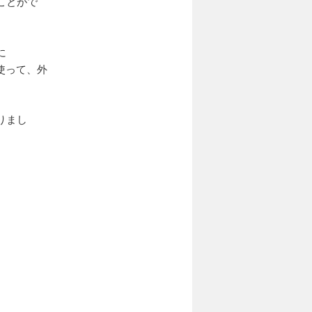
ことがで
に
使って、外
りまし