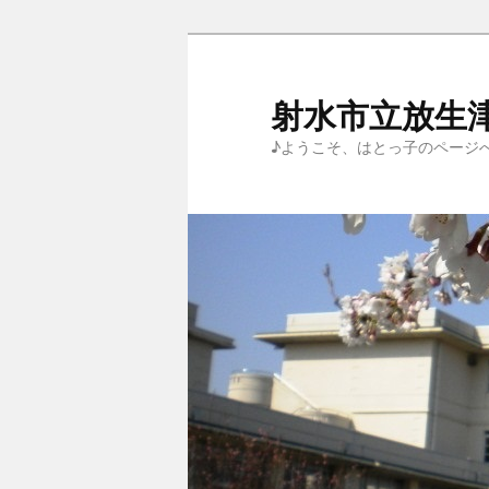
メ
イ
ン
射水市立放生
コ
♪ようこそ、はとっ子のページ
ン
テ
ン
ツ
へ
移
動