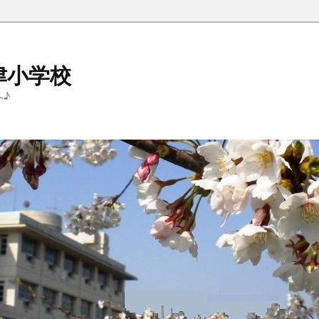
津小学校
へ♪