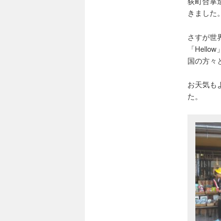
荻町合掌
きました
さすが世
「Hel
国の方々
お天気も
た。