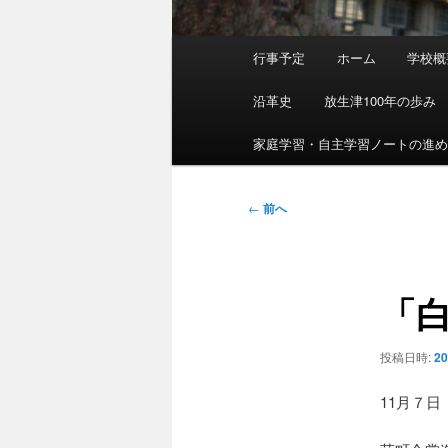
メ
行事予定
ホーム
学校概
イ
ン
沿革史
放生津100年の歩み
メ
ニ
家庭学習・自主学習ノートの進
ュ
ー
投
←
前へ
稿
ナ
ビ
「
ゲ
ー
シ
投稿日時:
2
ョ
ン
11月７