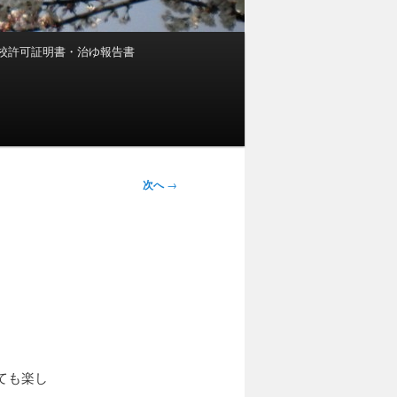
校許可証明書・治ゆ報告書
次へ
→
ても楽し