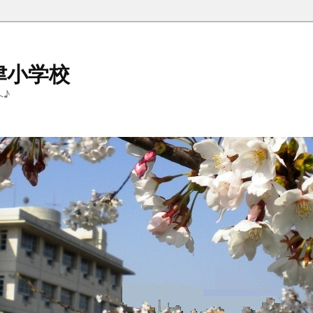
津小学校
へ♪