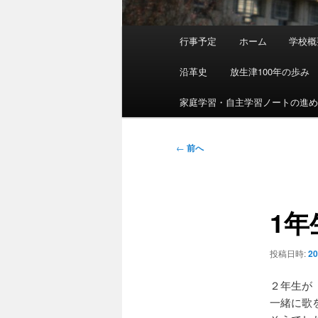
メ
行事予定
ホーム
学校概
イ
ン
沿革史
放生津100年の歩み
メ
ニ
家庭学習・自主学習ノートの進
ュ
ー
投
←
前へ
稿
ナ
ビ
1
ゲ
ー
シ
投稿日時:
2
ョ
ン
２年生が
一緒に歌