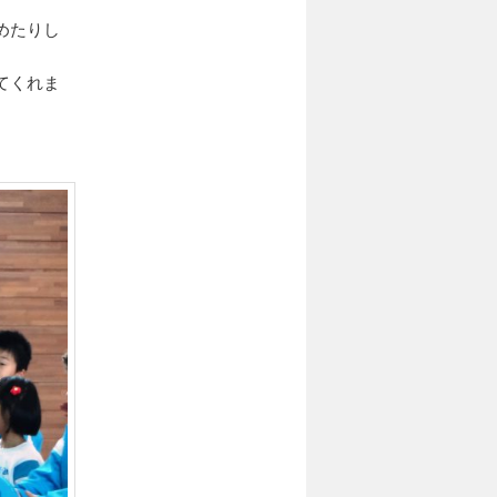
めたりし
てくれま
。