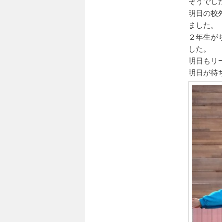
そうでし
明日の校
ました。
２年生が
した。
明日もリ
明日が待