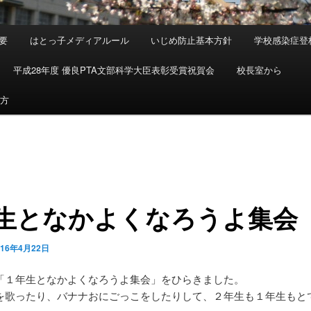
要
はとっ子メディアルール
いじめ防止基本方針
学校感染症登
平成28年度 優良PTA文部科学大臣表彰受賞祝賀会
校長室から
め方
年生となかよくなろうよ集会
016年4月22日
「１年生となかよくなろうよ集会」をひらきました。
を歌ったり、バナナおにごっこをしたりして、２年生も１年生もと