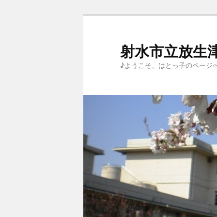
メ
イ
ン
射水市立放生
コ
♪ようこそ、はとっ子のページ
ン
テ
ン
ツ
へ
移
動