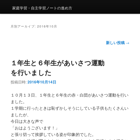
家庭学習・自主学習ノートの進め方
月別アーカイブ:
2016年10月
投
新しい投稿
→
稿
ナ
１年生と６年生があいさつ運動
ビ
ゲ
を行いました
ー
シ
投稿日時:
2016年10月14日
ョ
ン
１０月１３日、１年生と６年生の赤・白団があいさつ運動を行い
ました。
１学期に行ったときは恥ずかしそうにしている子供もたくさんい
ましたが、
今日は大きな声で
「おはようございます！」
と張り切って挨拶している姿が印象的でした。