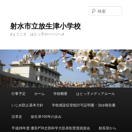
メ
サ
イ
ブ
検
ン
コ
索
コ
ン
射水市立放生津小学校
ン
テ
♪ようこそ、はとっ子のページへ♪
テ
ン
ン
ツ
ツ
へ
へ
移
移
動
動
メ
行事予定
ホーム
学校概要
はとっ子メディアルール
イ
ン
いじめ防止基本方針
学校感染症登校許可証明書・治ゆ報告書
メ
ニ
沿革史
放生津100年の歩み
ュ
ー
平成28年度 優良PTA文部科学大臣表彰受賞祝賀会
校長室から