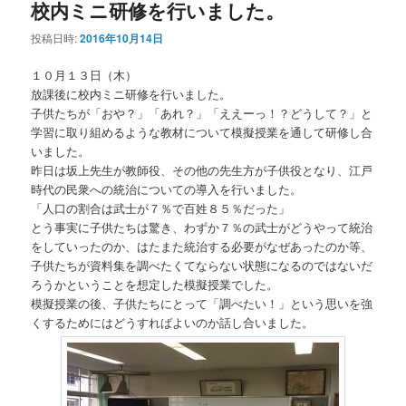
校内ミニ研修を行いました。
投稿日時:
2016年10月14日
１０月１３日（木）
放課後に校内ミニ研修を行いました。
子供たちが「おや？」「あれ？」「ええーっ！？どうして？」と
学習に取り組めるような教材について模擬授業を通して研修し合
いました。
昨日は坂上先生が教師役、その他の先生方が子供役となり、江戸
時代の民衆への統治についての導入を行いました。
「人口の割合は武士が７％で百姓８５％だった」
とう事実に子供たちは驚き、わずか７％の武士がどうやって統治
をしていったのか、はたまた統治する必要がなぜあったのか等、
子供たちが資料集を調べたくてならない状態になるのではないだ
ろうかということを想定した模擬授業でした。
模擬授業の後、子供たちにとって「調べたい！」という思いを強
くするためにはどうすればよいのか話し合いました。